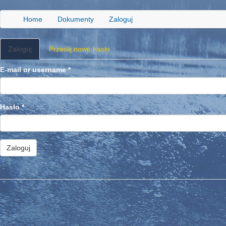
Przejdź
do
Home
Dokumenty
Zaloguj
treści
Karty
Zaloguj
(aktywna
Prześlij nowe hasło
podstawowe
karta)
E-mail or username
*
Hasło
*
Zaloguj