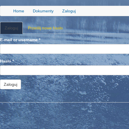
Przejdź
do
Home
Dokumenty
Zaloguj
treści
Karty
Zaloguj
(aktywna
Prześlij nowe hasło
podstawowe
karta)
E-mail or username
*
Hasło
*
Zaloguj